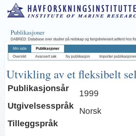
Publikasjoner
DABRED: Database over studier på redskap og fangstrelevant adferd hos fisk, 
Min side
Publikasjoner
Oversikt
Avansert søk
Ny publikasjon
Importer publikasjoner 
Utvikling av et fleksibelt s
Publikasjonsår
1999
Utgivelsesspråk
Norsk
Tilleggspråk