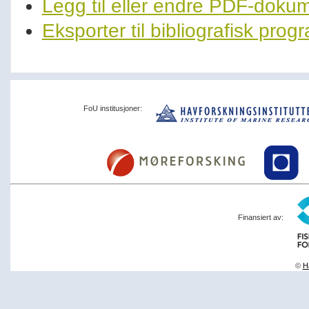
Legg til eller endre PDF-doku
Eksporter til bibliografisk pro
FoU institusjoner:
Finansiert av:
©
Ha