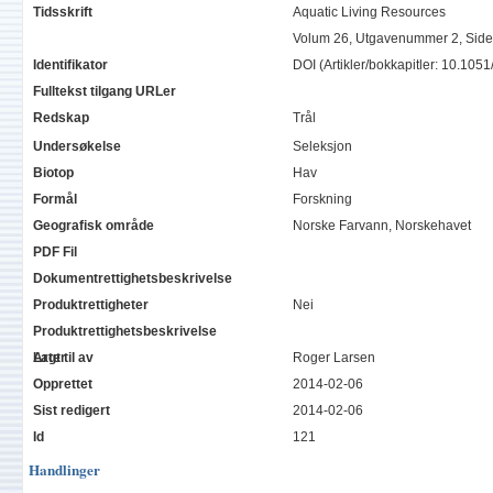
Tidsskrift
Aquatic Living Resources
Volum 26, Utgavenummer 2, Side 
Identifikator
DOI (Artikler/bokkapitler: 10.10
Fulltekst tilgang URLer
Redskap
Trål
Undersøkelse
Seleksjon
Biotop
Hav
Formål
Forskning
Geografisk område
Norske Farvann, Norskehavet
PDF Fil
Dokumentrettighetsbeskrivelse
Produktrettigheter
Nei
Produktrettighetsbeskrivelse
Arter
Lagt til av
Roger Larsen
Opprettet
2014-02-06
Sist redigert
2014-02-06
Id
121
Handlinger