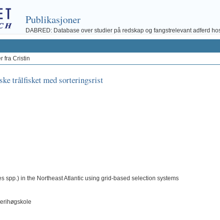
Publikasjoner
DABRED: Database over studier på redskap og fangstrelevant adferd hos fi
 fra Cristin
ske trålfisket med sorteringsrist
tes spp.) in the Northeast Atlantic using grid-based selection systems
skerihøgskole