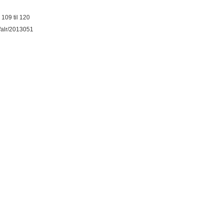
109 til 120
51/alr/2013051