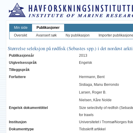
Min side
Publikasjoner
Oversikt
Avansert søk
Ny publikasjon
Importer publikasjoner
Størrelse seleksjon på rødfisk (Sebastes spp.) i det nordøst arkti
Publikasjonsår
2013
Utgivelsesspråk
Engelsk
Tilleggspråk
Forfattere
Herrmann, Bent
Sistiaga, Manu Berrondo
Larsen, Roger B.
Nielsen, Kåre Nolde
Engelsk dokumenttittel
Size selectivity of redfish (Sebas
for trawls
Institusjon
Universitetet i Tromsø/Norges fi
Dokumenttype
Tidsskrift artikkel