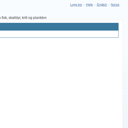
Logg inn
-
Hjelp
-
English
-
Norsk
sk, skalldyr, krill og plankton