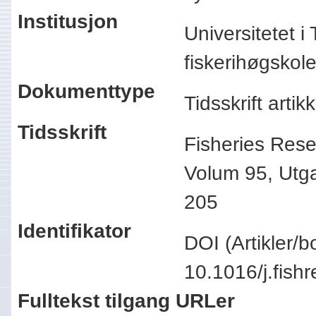
Institusjon
Universitetet 
fiskerihøgsko
Dokumenttype
Tidsskrift arti
Tidsskrift
Fisheries Res
Volum 95, Utga
205
Identifikator
DOI (Artikler/b
10.1016/j.fis
Fulltekst tilgang URLer