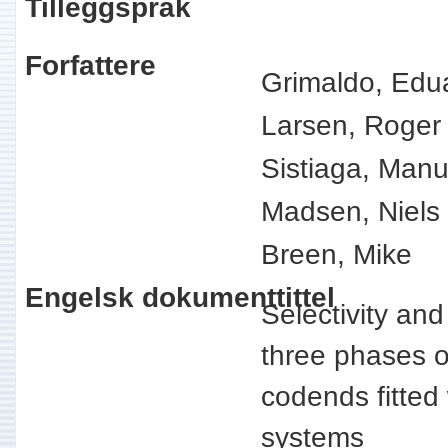
Tilleggspråk
Forfattere
Grimaldo, Edu
Larsen, Roger
Sistiaga, Man
Madsen, Niels
Breen, Mike
Engelsk dokumenttittel
Selectivity an
three phases o
codends fitted 
systems