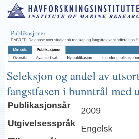
Publikasjoner
DABRED: Database over studier på redskap og fangstrelevant adferd hos fisk, 
Min side
Publikasjoner
Oversikt
Avansert søk
Ny publikasjon
Importer publikasjoner 
Seleksjon og andel av utsort
fangstfasen i bunntrål med 
Publikasjonsår
2009
Utgivelsesspråk
Engelsk