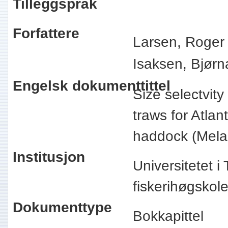
Tilleggspråk
Forfattere
Larsen, Roger
Isaksen, Bjørn
Engelsk dokumenttittel
Size selectvity 
traws for Atla
haddock (Mel
Institusjon
Universitetet 
fiskerihøgsko
Dokumenttype
Bokkapittel