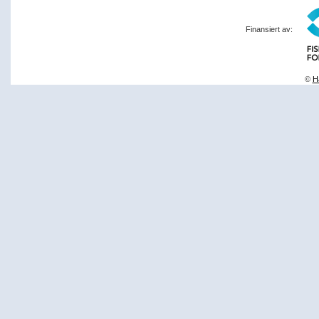
Finansiert av:
©
Ha