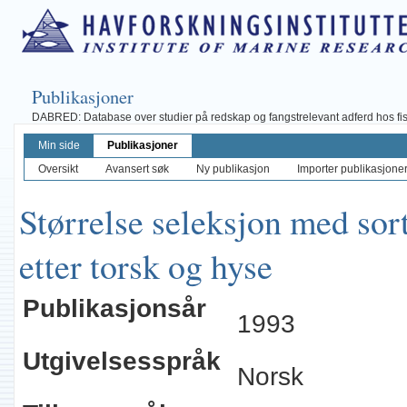
Publikasjoner
DABRED: Database over studier på redskap og fangstrelevant adferd hos fisk, 
Min side
Publikasjoner
Oversikt
Avansert søk
Ny publikasjon
Importer publikasjoner 
Størrelse seleksjon med sort
etter torsk og hyse
Publikasjonsår
1993
Utgivelsesspråk
Norsk