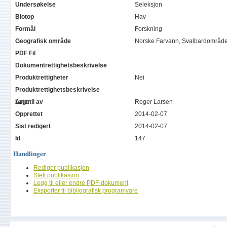
Undersøkelse
Seleksjon
Biotop
Hav
Formål
Forskning
Geografisk område
Norske Farvann, Svalbardområd
PDF Fil
Dokumentrettighetsbeskrivelse
Produktrettigheter
Nei
Produktrettighetsbeskrivelse
Arter
Lagt til av
Roger Larsen
Opprettet
2014-02-07
Sist redigert
2014-02-07
Id
147
Handlinger
Rediger publikasjon
Slett publikasjon
Legg til eller endre PDF-dokument
Eksporter til bibliografisk programvare