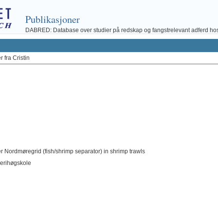
Publikasjoner
DABRED: Database over studier på redskap og fangstrelevant adferd hos fi
 fra Cristin
r Nordmøregrid (fish/shrimp separator) in shrimp trawls
skerihøgskole