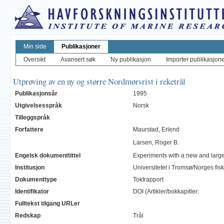
Min side
Publikasjoner
Oversikt
Avansert søk
Ny publikasjon
Importer publikasjoner
Utprøving av en ny og større Nordmørsrist i reketrål
Publikasjonsår
1995
Utgivelsesspråk
Norsk
Tilleggspråk
Forfattere
Maurstad, Erlend
Larsen, Roger B.
Engelsk dokumenttittel
Experiments with a new and large
Institusjon
Universitetet i Tromsø/Norges fi
Dokumenttype
Toktrapport
Identifikator
DOI (Artikler/bokkapitler:
Fulltekst tilgang URLer
Redskap
Trål