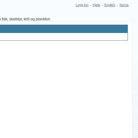
Logg inn
-
Hjelp
-
English
-
Norsk
sk, skalldyr, krill og plankton