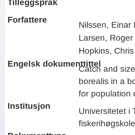
Tilleggspråk
Forfattere
Nilssen, Einar
Larsen, Roger
Hopkins, Chris
Engelsk dokumenttittel
Catch and size
borealis in a b
for populatio
Institusjon
Universitetet 
fiskerihøgsko