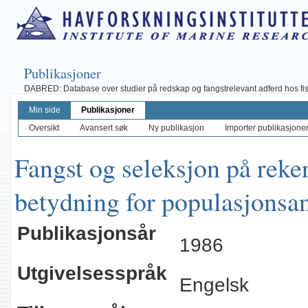
Publikasjoner
DABRED: Database over studier på redskap og fangstrelevant adferd hos fisk, 
Min side
Publikasjoner
Oversikt
Avansert søk
Ny publikasjon
Importer publikasjoner 
Fangst og seleksjon på reker
betydning for populasjonsa
Publikasjonsår
1986
Utgivelsesspråk
Engelsk