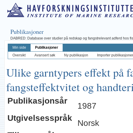
Publikasjoner
DABRED: Database over studier på redskap og fangstrelevant adferd hos fisk, 
Min side
Publikasjoner
Oversikt
Avansert søk
Ny publikasjon
Importer publikasjoner 
Ulike garntypers effekt på f
fangsteffektvitet og handte
Publikasjonsår
1987
Utgivelsesspråk
Norsk