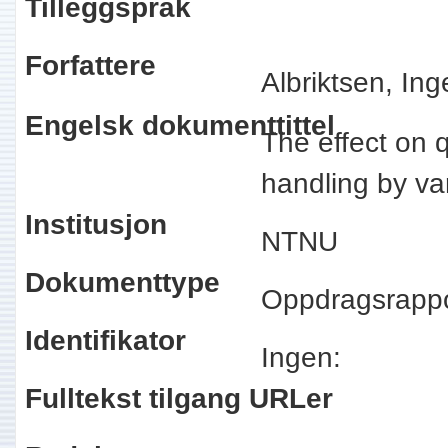
Tilleggspråk
Forfattere
Albriktsen, Ing
Engelsk dokumenttittel
The effect on q
handling by va
Institusjon
NTNU
Dokumenttype
Oppdragsrapp
Identifikator
Ingen:
Fulltekst tilgang URLer