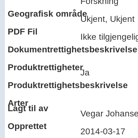
Forskning
Geografisk område
Ukjent, Ukjen
PDF Fil
Ikke tilgjenge
Dokumentrettighetsbeskrivelse
Produktrettigheter
Ja
Produktrettighetsbeskrivelse
Arter
Lagt til av
Vegar Johan
Opprettet
2014-03-17