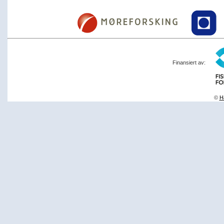
Finansiert av:
©
Ha