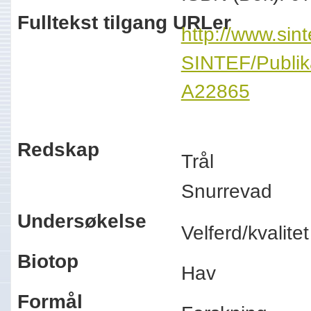
Fulltekst tilgang URLer
http://www.sint
SINTEF/Publi
A22865
Redskap
Trål
Snurrevad
Undersøkelse
Velferd/kvalit
Biotop
Hav
Formål