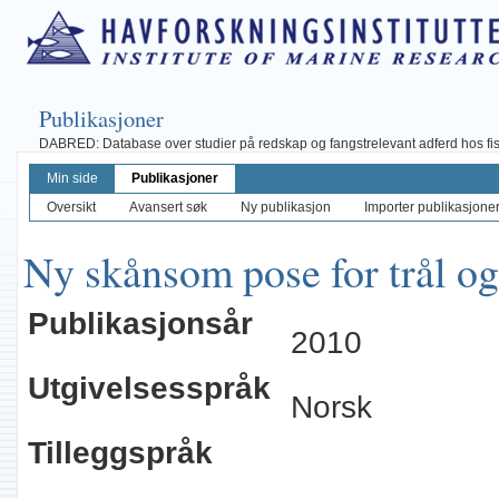
Publikasjoner
DABRED: Database over studier på redskap og fangstrelevant adferd hos fisk, 
Min side
Publikasjoner
Oversikt
Avansert søk
Ny publikasjon
Importer publikasjoner 
Ny skånsom pose for trål o
Publikasjonsår
2010
Utgivelsesspråk
Norsk
Tilleggspråk