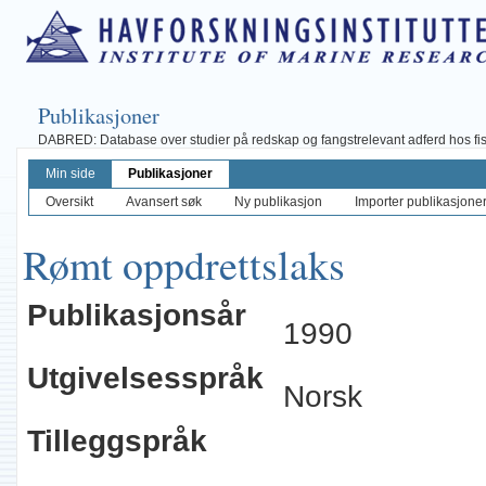
Publikasjoner
DABRED: Database over studier på redskap og fangstrelevant adferd hos fisk, 
Min side
Publikasjoner
Oversikt
Avansert søk
Ny publikasjon
Importer publikasjoner 
Rømt oppdrettslaks
Publikasjonsår
1990
Utgivelsesspråk
Norsk
Tilleggspråk