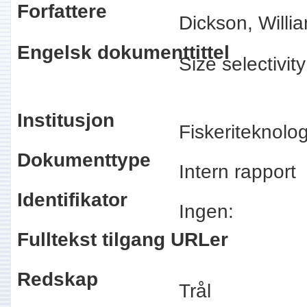
Forfattere
Dickson, Willi
Engelsk dokumenttittel
Size selectivity
Institusjon
Fiskeriteknolo
Dokumenttype
Intern rapport
Identifikator
Ingen:
Fulltekst tilgang URLer
Redskap
Trål