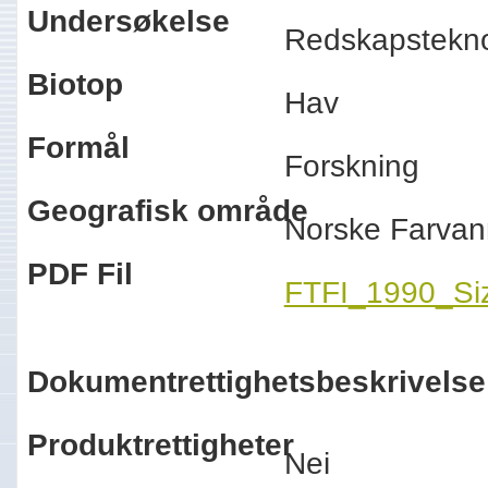
Undersøkelse
Redskapstekn
Biotop
Hav
Formål
Forskning
Geografisk område
Norske Farva
PDF Fil
FTFI_1990_Size
Dokumentrettighetsbeskrivelse
Produktrettigheter
Nei