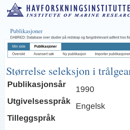
Publikasjoner
DABRED: Database over studier på redskap og fangstrelevant adferd hos fisk, 
Min side
Publikasjoner
Oversikt
Avansert søk
Ny publikasjon
Importer publikasjoner 
Størrelse seleksjon i trålgea
Publikasjonsår
1990
Utgivelsesspråk
Engelsk
Tilleggspråk