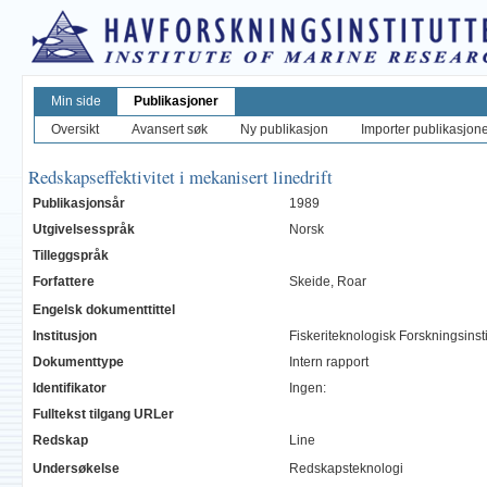
Min side
Publikasjoner
Oversikt
Avansert søk
Ny publikasjon
Importer publikasjoner
Redskapseffektivitet i mekanisert linedrift
Publikasjonsår
1989
Utgivelsesspråk
Norsk
Tilleggspråk
Forfattere
Skeide, Roar
Engelsk dokumenttittel
Institusjon
Fiskeriteknologisk Forskningsinst
Dokumenttype
Intern rapport
Identifikator
Ingen:
Fulltekst tilgang URLer
Redskap
Line
Undersøkelse
Redskapsteknologi