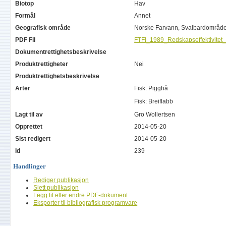
Biotop
Hav
Formål
Annet
Geografisk område
Norske Farvann, Svalbardområd
PDF Fil
FTFI_1989_Redskapseffektivitet_
Dokumentrettighetsbeskrivelse
Produktrettigheter
Nei
Produktrettighetsbeskrivelse
Arter
Fisk: Pigghå
Fisk: Breiflabb
Lagt til av
Gro Wollertsen
Opprettet
2014-05-20
Sist redigert
2014-05-20
Id
239
Handlinger
Rediger publikasjon
Slett publikasjon
Legg til eller endre PDF-dokument
Eksporter til bibliografisk programvare