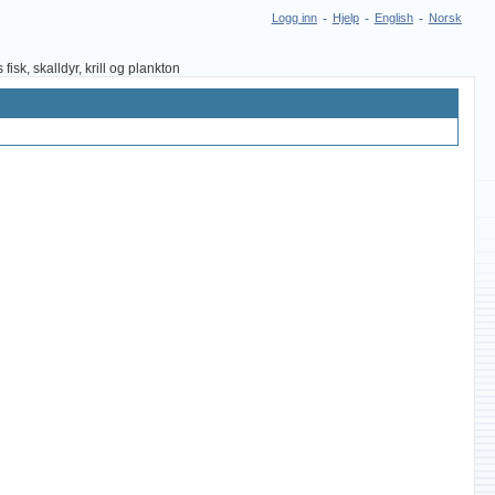
Logg inn
-
Hjelp
-
English
-
Norsk
sk, skalldyr, krill og plankton