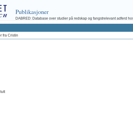
Publikasjoner
DABRED: Database over studier på redskap og fangstrelevant adferd hos fi
 fra Cristin
itutt