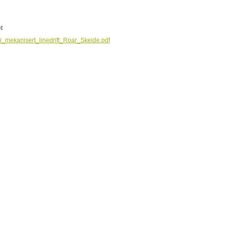
et
i_mekanisert_linedrift_Roar_Skeide.pdf