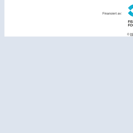
Finansiert av:
©
Ha