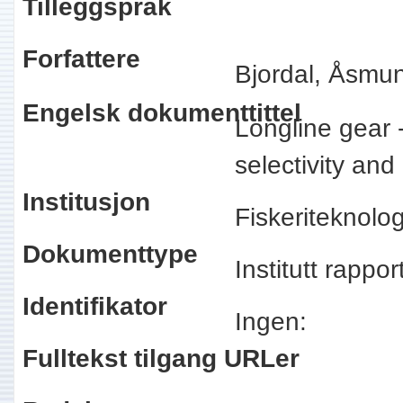
Tilleggspråk
Forfattere
Bjordal, Åsmu
Engelsk dokumenttittel
Longline gear 
selectivity an
Institusjon
Fiskeriteknolo
Dokumenttype
Institutt rappo
Identifikator
Ingen:
Fulltekst tilgang URLer