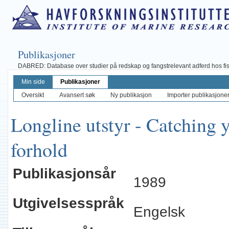
Publikasjoner
DABRED: Database over studier på redskap og fangstrelevant adferd hos fisk, 
Min side
Publikasjoner
Oversikt
Avansert søk
Ny publikasjon
Importer publikasjoner 
Longline utstyr - Catching y
forhold
Publikasjonsår
1989
Utgivelsesspråk
Engelsk