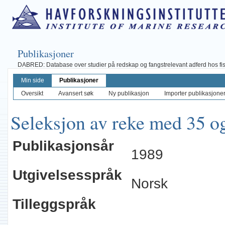
Publikasjoner
DABRED: Database over studier på redskap og fangstrelevant adferd hos fisk, 
Min side
Publikasjoner
Oversikt
Avansert søk
Ny publikasjon
Importer publikasjoner 
Seleksjon av reke med 35 o
Publikasjonsår
1989
Utgivelsesspråk
Norsk
Tilleggspråk