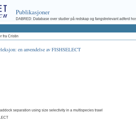
Publikasjoner
DABRED: Database over studier på redskap og fangstrelevant adferd hos fi
 fra Cristin
sseleksjon: en anvendelse av FISHSELECT
addock separation using size selectivity in a multispecies trawl
SELECT