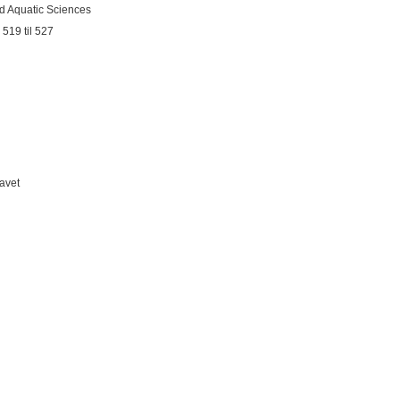
d Aquatic Sciences
519 til 527
havet