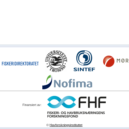
Finansiert av:
©
Havforskningsinstituttet