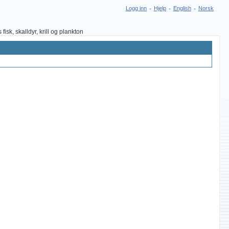
Logg inn
-
Hjelp
-
English
-
Norsk
sk, skalldyr, krill og plankton