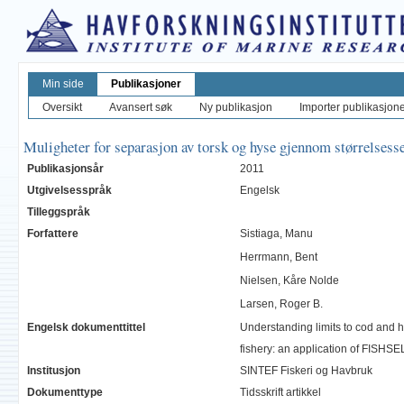
Min side
Publikasjoner
Oversikt
Avansert søk
Ny publikasjon
Importer publikasjoner
Muligheter for separasjon av torsk og hyse gjennom størrelse
Publikasjonsår
2011
Utgivelsesspråk
Engelsk
Tilleggspråk
Forfattere
Sistiaga, Manu
Herrmann, Bent
Nielsen, Kåre Nolde
Larsen, Roger B.
Engelsk dokumenttittel
Understanding limits to cod and h
fishery: an application of FISH
Institusjon
SINTEF Fiskeri og Havbruk
Dokumenttype
Tidsskrift artikkel