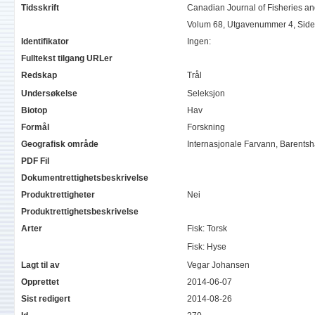
Tidsskrift
Canadian Journal of Fisheries an
Volum 68, Utgavenummer 4, Side 
Identifikator
Ingen:
Fulltekst tilgang URLer
Redskap
Trål
Undersøkelse
Seleksjon
Biotop
Hav
Formål
Forskning
Geografisk område
Internasjonale Farvann, Barents
PDF Fil
Dokumentrettighetsbeskrivelse
Produktrettigheter
Nei
Produktrettighetsbeskrivelse
Arter
Fisk: Torsk
Fisk: Hyse
Lagt til av
Vegar Johansen
Opprettet
2014-06-07
Sist redigert
2014-08-26