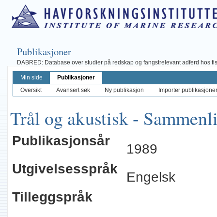
Publikasjoner
DABRED: Database over studier på redskap og fangstrelevant adferd hos fisk, 
Min side
Publikasjoner
Oversikt
Avansert søk
Ny publikasjon
Importer publikasjoner 
Trål og akustisk - Sammenli
Publikasjonsår
1989
Utgivelsesspråk
Engelsk
Tilleggspråk