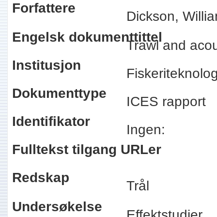
Forfattere
Dickson, Willi
Engelsk dokumenttittel
Trawl and aco
Institusjon
Fiskeriteknolo
Dokumenttype
ICES rapport
Identifikator
Ingen:
Fulltekst tilgang URLer
Redskap
Trål
Undersøkelse
Effektstudier