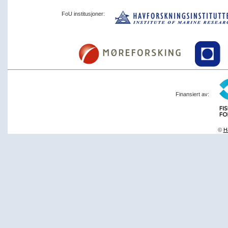
FoU institusjoner:
Finansiert av:
©
Ha