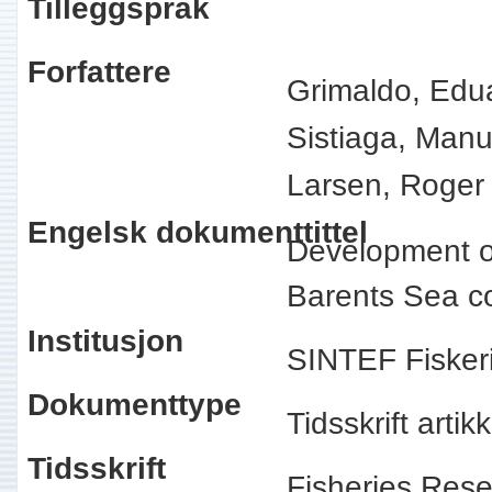
Tilleggspråk
Forfattere
Grimaldo, Edu
Sistiaga, Man
Larsen, Roger
Engelsk dokumenttittel
Development of
Barents Sea c
Institusjon
SINTEF Fisker
Dokumenttype
Tidsskrift arti
Tidsskrift
Fisheries Res