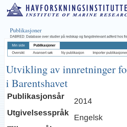
Publikasjoner
DABRED: Database over studier på redskap og fangstrelevant adferd hos fisk, 
Min side
Publikasjoner
Oversikt
Avansert søk
Ny publikasjon
Importer publikasjoner 
Utvikling av innretninger for
i Barentshavet
Publikasjonsår
2014
Utgivelsesspråk
Engelsk