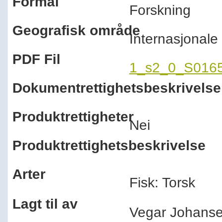
Formål
Forskning
Geografisk område
Internasjonal
PDF Fil
1_s2_0_S0165
Dokumentrettighetsbeskrivelse
Produktrettigheter
Nei
Produktrettighetsbeskrivelse
Arter
Fisk: Torsk
Lagt til av
Vegar Johan