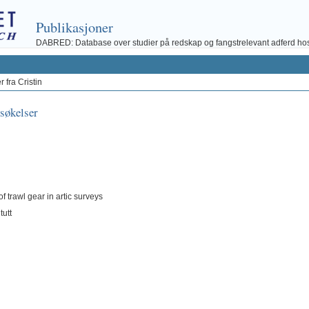
Publikasjoner
DABRED: Database over studier på redskap og fangstrelevant adferd hos fi
 fra Cristin
rsøkelser
of trawl gear in artic surveys
itutt