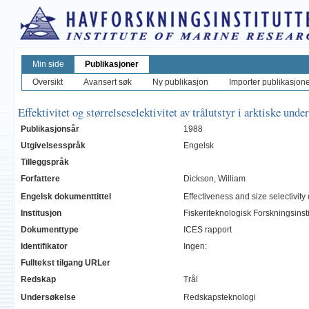
Min side
Publikasjoner
Oversikt
Avansert søk
Ny publikasjon
Importer publikasjoner
Effektivitet og størrelseselektivitet av trålutstyr i arktiske unde
Publikasjonsår
1988
Utgivelsesspråk
Engelsk
Tilleggspråk
Forfattere
Dickson, William
Engelsk dokumenttittel
Effectiveness and size selectivity 
Institusjon
Fiskeriteknologisk Forskningsinst
Dokumenttype
ICES rapport
Identifikator
Ingen:
Fulltekst tilgang URLer
Redskap
Trål
Undersøkelse
Redskapsteknologi