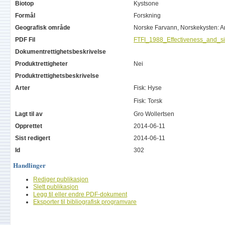
Biotop
Kystsone
Formål
Forskning
Geografisk område
Norske Farvann, Norskekysten: 
PDF Fil
FTFI_1988_Effectiveness_and_siz
Dokumentrettighetsbeskrivelse
Produktrettigheter
Nei
Produktrettighetsbeskrivelse
Arter
Fisk: Hyse
Fisk: Torsk
Lagt til av
Gro Wollertsen
Opprettet
2014-06-11
Sist redigert
2014-06-11
Id
302
Handlinger
Rediger publikasjon
Slett publikasjon
Legg til eller endre PDF-dokument
Eksporter til bibliografisk programvare