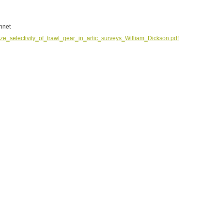
Annet
e_selectivity_of_trawl_gear_in_artic_surveys_William_Dickson.pdf