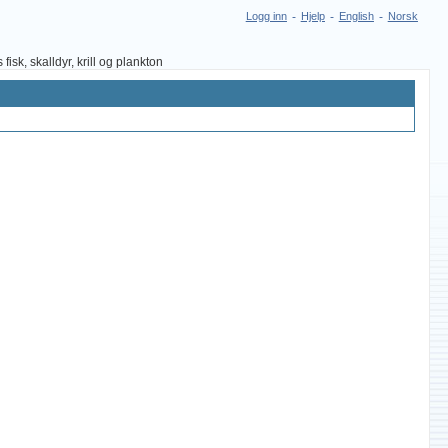
Logg inn
-
Hjelp
-
English
-
Norsk
sk, skalldyr, krill og plankton