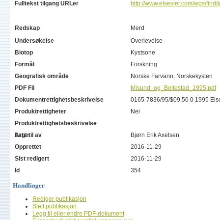
Fulltekst tilgang URLer
http://www.elsevier.com/wps/find
Redskap
Merd
Undersøkelse
Overlevelse
Biotop
Kystsone
Formål
Forskning
Geografisk område
Norske Farvann, Norskekysten
PDF Fil
Misund_og_Beltestad_1995.pdf
Dokumentrettighetsbeskrivelse
0165-7836/95/$09.50 0 1995 Elsev
Produktrettigheter
Nei
Produktrettighetsbeskrivelse
Arter
Lagt til av
Bjørn Erik Axelsen
Opprettet
2016-11-29
Sist redigert
2016-11-29
Id
354
Handlinger
Rediger publikasjon
Slett publikasjon
Legg til eller endre PDF-dokument