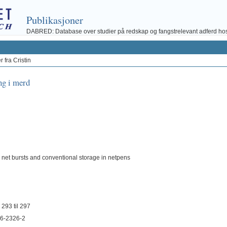
Publikasjoner
DABRED: Database over studier på redskap og fangstrelevant adferd hos fi
 fra Cristin
ing i merd
ed net bursts and conventional storage in netpens
293 til 297
26-2326-2