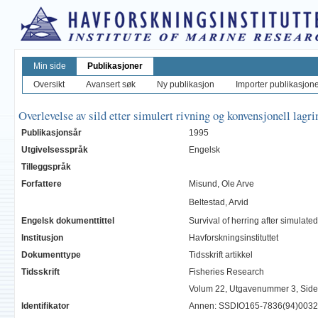
Min side
Publikasjoner
Oversikt
Avansert søk
Ny publikasjon
Importer publikasjoner
Overlevelse av sild etter simulert rivning og konvensjonell lagr
Publikasjonsår
1995
Utgivelsesspråk
Engelsk
Tilleggspråk
Forfattere
Misund, Ole Arve
Beltestad, Arvid
Engelsk dokumenttittel
Survival of herring after simulat
Institusjon
Havforskningsinstituttet
Dokumenttype
Tidsskrift artikkel
Tidsskrift
Fisheries Research
Volum 22, Utgavenummer 3, Side 
Identifikator
Annen: SSDIO165-7836(94)003