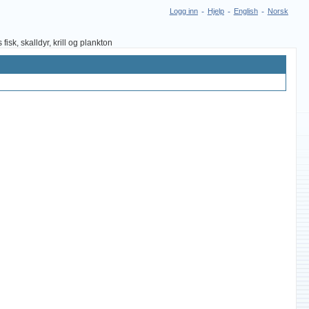
Logg inn
-
Hjelp
-
English
-
Norsk
sk, skalldyr, krill og plankton