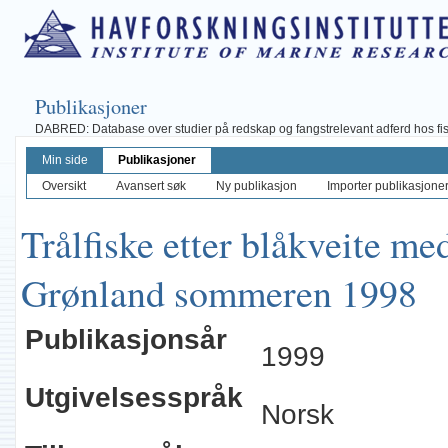
Publikasjoner
DABRED: Database over studier på redskap og fangstrelevant adferd hos fisk, 
Min side
Publikasjoner
Oversikt
Avansert søk
Ny publikasjon
Importer publikasjoner 
Trålfiske etter blåkveite me
Grønland sommeren 1998
Publikasjonsår
1999
Utgivelsesspråk
Norsk