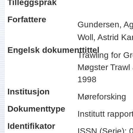
Tilleggspråk
Forfattere
Gundersen, Ag
Woll, Astrid Kar
Engelsk dokumenttittel
Trawling for Gr
Møgster Trawl
1998
Institusjon
Møreforsking
Dokumenttype
Institutt rappo
Identifikator
ISSN (Serie):