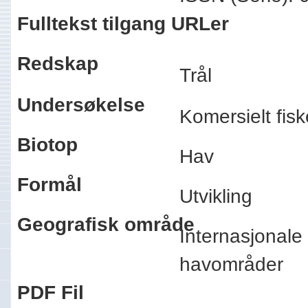
Fulltekst tilgang URLer
Redskap
Trål
Undersøkelse
Komersielt fi
Biotop
Hav
Formål
Utvikling
Geografisk område
Internasjonale
havområder
PDF Fil