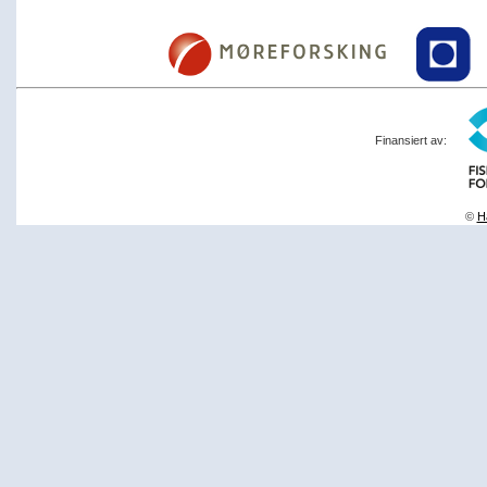
Finansiert av:
©
Ha