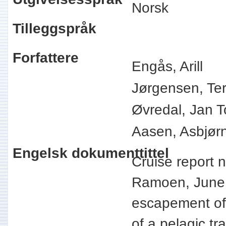
Norsk
Tilleggspråk
Forfattere
Engås, Arill
Jørgensen, Ter
Øvredal, Jan T
Aasen, Asbjør
Engelsk dokumenttittel
Cruise report n
Ramoen, June 
escapement of 
of a pelagic t