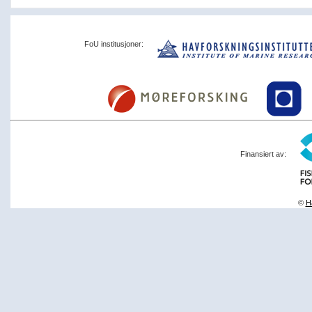
FoU institusjoner:
Finansiert av:
©
Ha