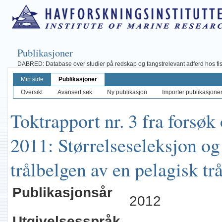
Publikasjoner
DABRED: Database over studier på redskap og fangstrelevant adferd hos fisk, 
Min side
Publikasjoner
Oversikt
Avansert søk
Ny publikasjon
Importer publikasjoner 
Toktrapport nr. 3 fra forsø
2011: Størrelseseleksjon og
trålbelgen av en pelagisk trå
Publikasjonsår
2012
Utgivelsesspråk