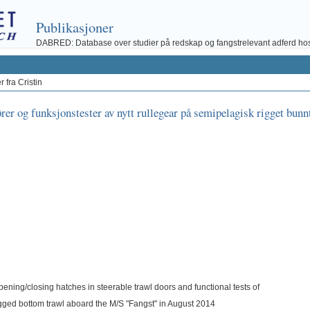
Publikasjoner
DABRED: Database over studier på redskap og fangstrelevant adferd hos fi
 fra Cristin
ører og funksjonstester av nytt rullegear på semipelagisk rigget bun
opening/closing hatches in steerable trawl doors and functional tests of
igged bottom trawl aboard the M/S "Fangst" in August 2014