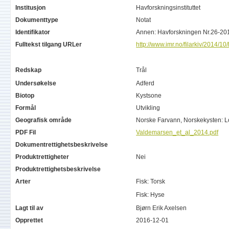
Institusjon
Havforskningsinstituttet
Dokumenttype
Notat
Identifikator
Annen: Havforskningen Nr.26-2
Fulltekst tilgang URLer
http://www.imr.no/filarkiv/2014/
Redskap
Trål
Undersøkelse
Adferd
Biotop
Kystsone
Formål
Utvikling
Geografisk område
Norske Farvann, Norskekysten: L
PDF Fil
Valdemarsen_et_al_2014.pdf
Dokumentrettighetsbeskrivelse
Produktrettigheter
Nei
Produktrettighetsbeskrivelse
Arter
Fisk: Torsk
Fisk: Hyse
Lagt til av
Bjørn Erik Axelsen
Opprettet
2016-12-01