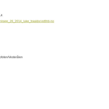
014
10/hirapp_26_2014_luke_traaldor.pdf/nb-no
ofoten/Vesterålen