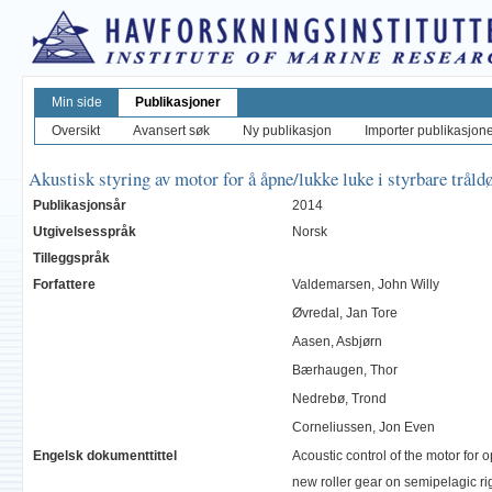
Min side
Publikasjoner
Oversikt
Avansert søk
Ny publikasjon
Importer publikasjoner
Akustisk styring av motor for å åpne/lukke luke i styrbare tråld
Publikasjonsår
2014
Utgivelsesspråk
Norsk
Tilleggspråk
Forfattere
Valdemarsen, John Willy
Øvredal, Jan Tore
Aasen, Asbjørn
Bærhaugen, Thor
Nedrebø, Trond
Corneliussen, Jon Even
Engelsk dokumenttittel
Acoustic control of the motor for 
new roller gear on semipelagic r