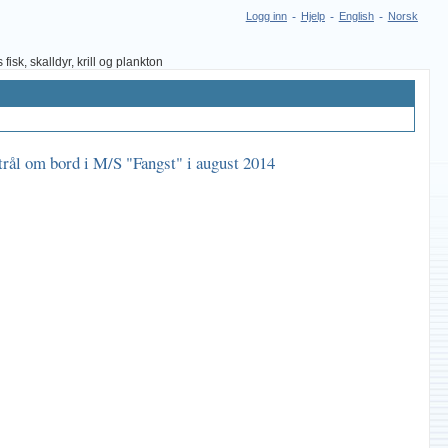
Logg inn
-
Hjelp
-
English
-
Norsk
sk, skalldyr, krill og plankton
ntrål om bord i M/S "Fangst" i august 2014