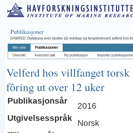
Publikasjoner
DABRED: Database over studier på redskap og fangstrelevant adferd hos fisk, 
Min side
Publikasjoner
Oversikt
Avansert søk
Ny publikasjon
Importer publikasjoner 
Velferd hos villfanget torsk
fôring ut over 12 uker
Publikasjonsår
2016
Utgivelsesspråk
Norsk