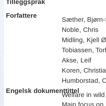
Tilleggspråk
Forfattere
Sæther, Bjørn-
Noble, Chris
Midling, Kjell 
Tobiassen, Tor
Akse, Leif
Koren, Christi
Humborstad, O
Engelsk dokumenttittel
Welfare in wild
Main focus on 