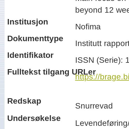
beyond 12 w
Institusjon
Nofima
Dokumenttype
Institutt rappo
Identifikator
ISSN (Serie):
Fulltekst tilgang URLer
https://brage.
Redskap
Snurrevad
Undersøkelse
Levendeførin