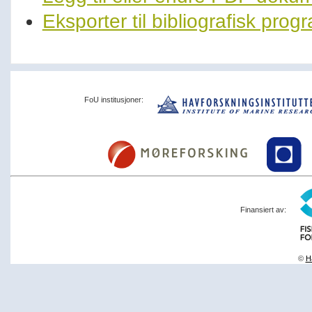
Eksporter til bibliografisk pro
FoU institusjoner:
Finansiert av:
©
Ha