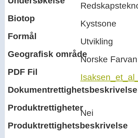
Undersøkelse
Redskapstekn
Biotop
Kystsone
Formål
Utvikling
Geografisk område
Norske Farva
PDF Fil
Isaksen_et_al
Dokumentrettighetsbeskrivelse
Produktrettigheter
Nei
Produktrettighetsbeskrivelse