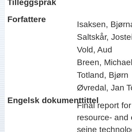
Tilleggspråk
Forfattere
Isaksen, Bjørn
Saltskår, Joste
Vold, Aud
Breen, Michae
Totland, Bjørn
Øvredal, Jan T
Engelsk dokumenttittel
Final report fo
resource- and 
seine technol