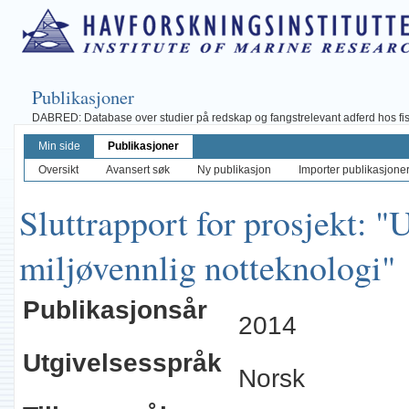
Publikasjoner
DABRED: Database over studier på redskap og fangstrelevant adferd hos fisk, 
Min side
Publikasjoner
Oversikt
Avansert søk
Ny publikasjon
Importer publikasjoner 
Sluttrapport for prosjekt: "
miljøvennlig notteknologi"
Publikasjonsår
2014
Utgivelsesspråk
Norsk