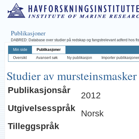
Publikasjoner
DABRED: Database over studier på redskap og fangstrelevant adferd hos fisk, 
Min side
Publikasjoner
Oversikt
Avansert søk
Ny publikasjon
Importer publikasjoner 
Studier av mursteinsmasker i
Publikasjonsår
2012
Utgivelsesspråk
Norsk
Tilleggspråk