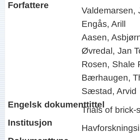
Forfattere
Valdemarsen, 
Engås, Arill
Aasen, Asbjør
Øvredal, Jan T
Rosen, Shale P
Bærhaugen, T
Sæstad, Arvid
Engelsk dokumenttittel
Trials of bric
Institusjon
Havforskningsi