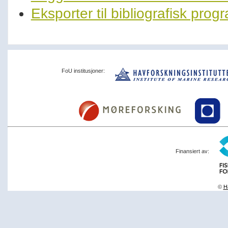
Eksporter til bibliografisk pro
FoU institusjoner:
Finansiert av:
©
Ha