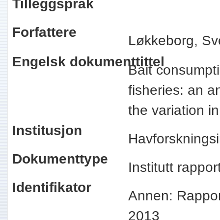
Tilleggspråk
Forfattere
Løkkeborg, Sv
Engelsk dokumenttittel
Bait consumpti
fisheries: an a
the variation i
Institusjon
Havforskningsi
Dokumenttype
Institutt rappo
Identifikator
Annen: Rapport
2013