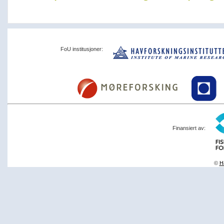
FoU institusjoner:
Finansiert av:
©
Ha