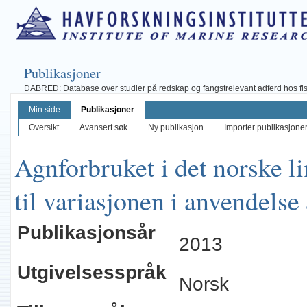
Publikasjoner
DABRED: Database over studier på redskap og fangstrelevant adferd hos fisk, 
Min side
Publikasjoner
Oversikt
Avansert søk
Ny publikasjon
Importer publikasjoner 
Agnforbruket i det norske li
til variasjonen i anvendelse
Publikasjonsår
2013
Utgivelsesspråk
Norsk