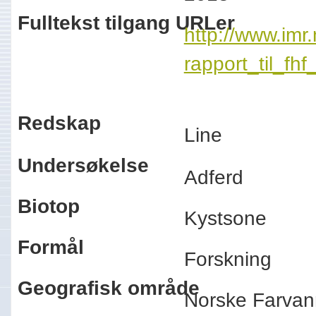
Fulltekst tilgang URLer
http://www.imr
rapport_til_fh
Redskap
Line
Undersøkelse
Adferd
Biotop
Kystsone
Formål
Forskning
Geografisk område
Norske Farvan