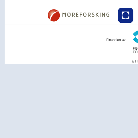
Finansiert av:
©
Ha