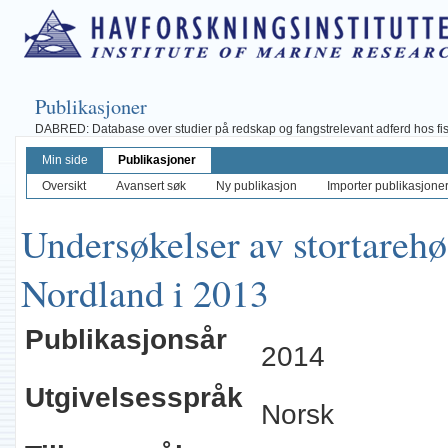
Publikasjoner
DABRED: Database over studier på redskap og fangstrelevant adferd hos fisk, 
Min side
Publikasjoner
Oversikt
Avansert søk
Ny publikasjon
Importer publikasjoner 
Undersøkelser av stortarehø
Nordland i 2013
Publikasjonsår
2014
Utgivelsesspråk
Norsk