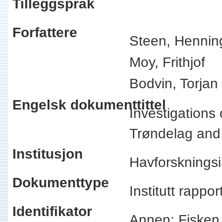
Tilleggspråk
Forfattere
Steen, Hennin
Moy, Frithjof
Bodvin, Torjan
Engelsk dokumenttittel
Investigations 
Trøndelag and
Institusjon
Havforskningsi
Dokumenttype
Institutt rappo
Identifikator
Annen: Fisken