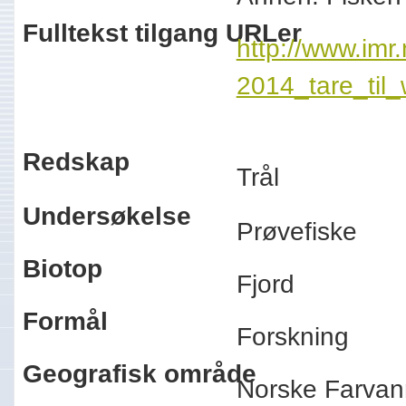
Fulltekst tilgang URLer
http://www.imr.
2014_tare_til
Redskap
Trål
Undersøkelse
Prøvefiske
Biotop
Fjord
Formål
Forskning
Geografisk område
Norske Farvan