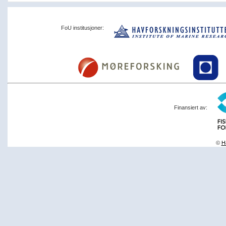
FoU institusjoner:
Finansiert av:
©
Ha