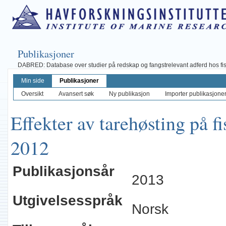
Publikasjoner
DABRED: Database over studier på redskap og fangstrelevant adferd hos fisk, 
Min side
Publikasjoner
Oversikt
Avansert søk
Ny publikasjon
Importer publikasjoner 
Effekter av tarehøsting på f
2012
Publikasjonsår
2013
Utgivelsesspråk
Norsk