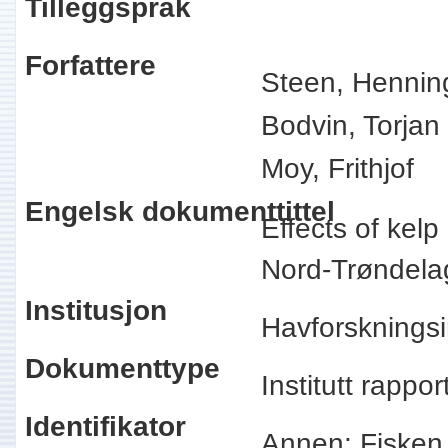
Tilleggspråk
Forfattere
Steen, Hennin
Bodvin, Torjan
Moy, Frithjof
Engelsk dokumenttittel
Effects of kelp
Nord-Trøndel
Institusjon
Havforskningsi
Dokumenttype
Institutt rappo
Identifikator
Annen: Fisken