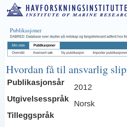
Publikasjoner
DABRED: Database over studier på redskap og fangstrelevant adferd hos fisk, 
Min side
Publikasjoner
Oversikt
Avansert søk
Ny publikasjon
Importer publikasjoner 
Hvordan få til ansvarlig slip
Publikasjonsår
2012
Utgivelsesspråk
Norsk
Tilleggspråk