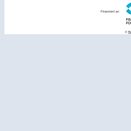
Finansiert av:
©
Ha