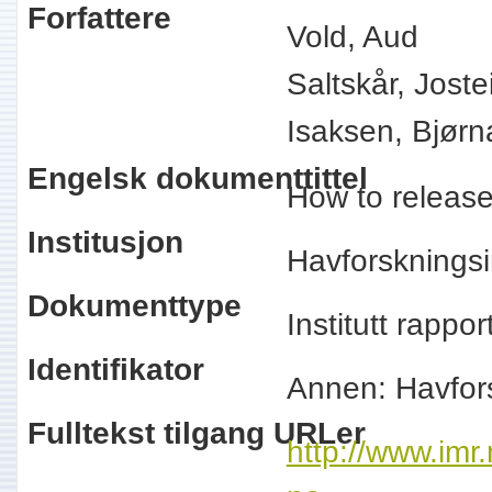
Forfattere
Vold, Aud
Saltskår, Joste
Isaksen, Bjørn
Engelsk dokumenttittel
How to releas
Institusjon
Havforskningsi
Dokumenttype
Institutt rappo
Identifikator
Annen: Havfor
Fulltekst tilgang URLer
http://www.imr.