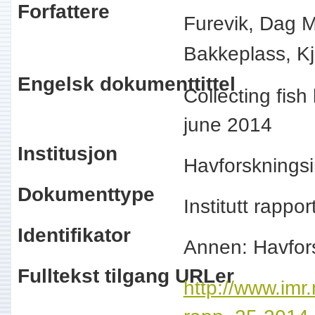
Forfattere
Furevik, Dag M
Bakkeplass, Kj
Engelsk dokumenttittel
Collecting fis
june 2014
Institusjon
Havforskningsi
Dokumenttype
Institutt rappo
Identifikator
Annen: Havfor
Fulltekst tilgang URLer
http://www.imr.