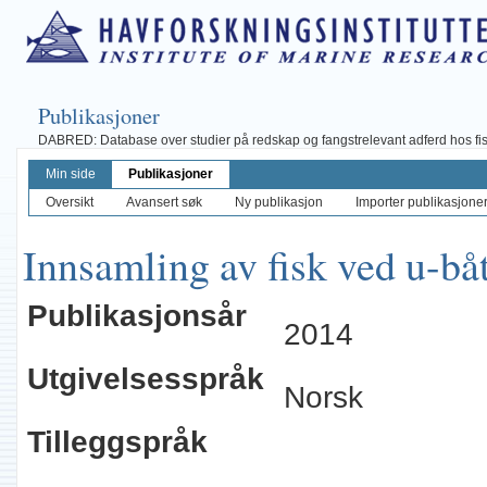
Publikasjoner
DABRED: Database over studier på redskap og fangstrelevant adferd hos fisk, 
Min side
Publikasjoner
Oversikt
Avansert søk
Ny publikasjon
Importer publikasjoner 
Innsamling av fisk ved u-båt
Publikasjonsår
2014
Utgivelsesspråk
Norsk
Tilleggspråk