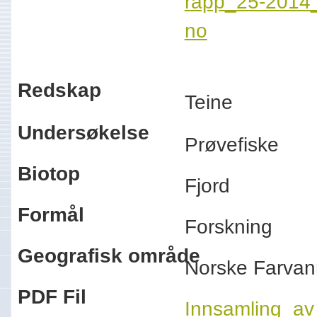
rapp_25-2014_
no
Redskap
Teine
Undersøkelse
Prøvefiske
Biotop
Fjord
Formål
Forskning
Geografisk område
Norske Farvan
PDF Fil
Innsamling_av