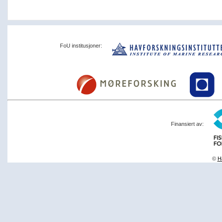
FoU institusjoner:
Finansiert av:
©
Ha