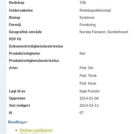
Redskap
Trål
Undersøkelse
Redskapsteknologi
Biotop
Kystsone
Formål
Forskning
Geografisk område
Norske Farvann, Norskehavet
PDF Fil
Dokumentrettighetsbeskrivelse
Produktrettigheter
Nei
Produktrettighetsbeskrivelse
Arter
Fisk: Sei
Fisk: Torsk
Fisk: Hyse
Lagt til av
Inge Fossen
Opprettet
2014-01-06
Sist redigert
2014-03-12
Id
67
Handlinger
Rediger publikasjon