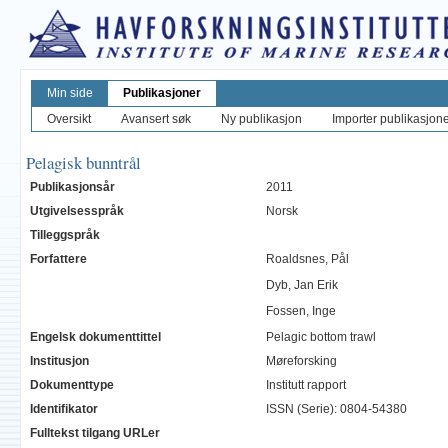
Min side
Publikasjoner
Oversikt
Avansert søk
Ny publikasjon
Importer publikasjoner
Pelagisk bunntrål
Publikasjonsår
2011
Utgivelsesspråk
Norsk
Tilleggspråk
Forfattere
Roaldsnes, Pål
Dyb, Jan Erik
Fossen, Inge
Engelsk dokumenttittel
Pelagic bottom trawl
Institusjon
Møreforsking
Dokumenttype
Institutt rapport
Identifikator
ISSN (Serie): 0804-54380
Fulltekst tilgang URLer