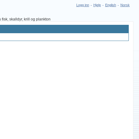
Logg inn
-
Hjelp
-
English
-
Norsk
sk, skalldyr, krill og plankton