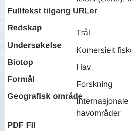
Fulltekst tilgang URLer
Redskap
Trål
Undersøkelse
Komersielt fi
Biotop
Hav
Formål
Forskning
Geografisk område
Internasjonale
havområder
PDF Fil