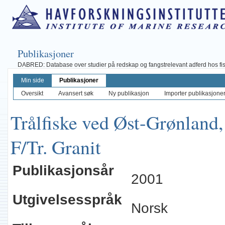
Publikasjoner
DABRED: Database over studier på redskap og fangstrelevant adferd hos fisk, 
Min side
Publikasjoner
Oversikt
Avansert søk
Ny publikasjon
Importer publikasjoner 
Trålfiske ved Øst-Grønlan
F/Tr. Granit
Publikasjonsår
2001
Utgivelsesspråk
Norsk