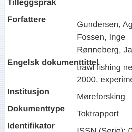
Tilleggspråk
Forfattere
Gundersen, Ag
Fossen, Inge
Rønneberg, Ja
Engelsk dokumenttittel
trawl fishing 
2000, experime
Institusjon
Møreforsking
Dokumenttype
Toktrapport
Identifikator
ISSN (Serie):