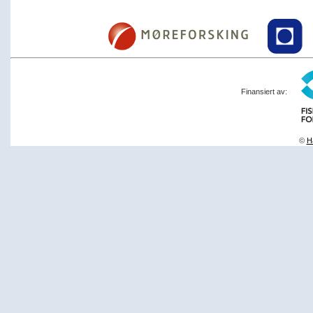
Finansiert av:
©
Ha