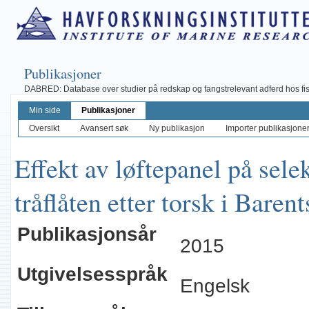
Publikasjoner
DABRED: Database over studier på redskap og fangstrelevant adferd hos fisk, 
Min side
Publikasjoner
Oversikt
Avansert søk
Ny publikasjon
Importer publikasjoner 
Effekt av løftepanel på sele
tråflåten etter torsk i Baren
Publikasjonsår
2015
Utgivelsesspråk
Engelsk