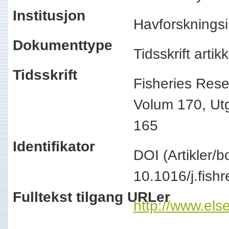
Institusjon
Havforskningsi
Dokumenttype
Tidsskrift arti
Tidsskrift
Fisheries Res
Volum 170, Utg
165
Identifikator
DOI (Artikler/b
10.1016/j.fis
Fulltekst tilgang URLer
http://www.els