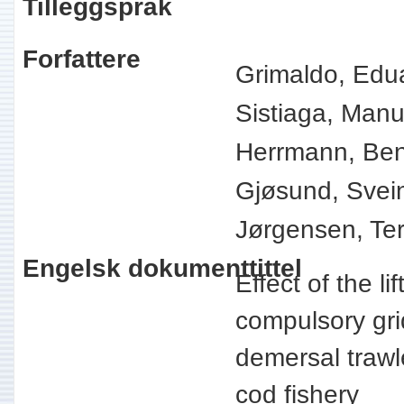
Tilleggspråk
Forfattere
Grimaldo, Edu
Sistiaga, Man
Herrmann, Ben
Gjøsund, Svei
Jørgensen, Ter
Engelsk dokumenttittel
Effect of the li
compulsory gri
demersal trawl
cod fishery